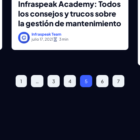
Infraspeak Academy: Todos
los consejos y trucos sobre
la gestión de mantenimiento
Infraspeak Team
julio 17, 2021
1
…
3
4
5
6
7