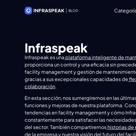
Categorí
Infraspeak
Infraspeak es una
plataforma inteligente de man
proporciona un control y una eficacia sin preced
facility management y gestión de mantenimient
gracias a sus excepcionales capacidades de
fle
colaboración
.
En esta sección, nos sumergiremos en las últimas
funciones y mejoras de nuestra plataforma. Cono
tendencias en facility management y cómo Infr
constantemente para satisfacer las necesidades
del sector. También compartiremos
historias de 
de la empresa y nuestra visión del
futuro del fac