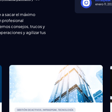
Infraspeak
enero 11, 2
e a sacar el máximo
n profesional
emos consejos, trucos y
peraciones y agilizar tus
GESTIÓN DE ACTIVOS
,
INFRASPEAK
,
TECNOLOGÍA