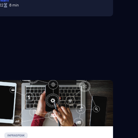
 Team
022
INFRASPEAK