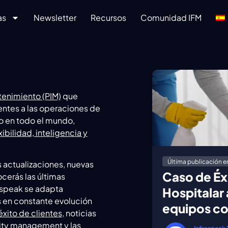
as
Newsletter
Recursos
Comunidad IFM
tenimiento (PIM)
que
entes a las operaciones de
o en todo el mundo,
xibilidad, inteligencia y
Última publicación e
 actualizaciones, nuevas
Caso de Éx
cerás las últimas
aspeak se adapta
Hospitalar 
 en constante evolución
equipos co
éxito de clientes
, noticias
ility management
y las