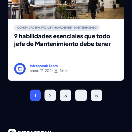
COMUNIDAD IFM
,
FACILITY MANAGEMENT
,
MANTENIMIENTO
9 habilidades esenciales que todo
jefe de Mantenimiento debe tener
Infraspeak Team
enero 17, 2024
1
2
3
…
5