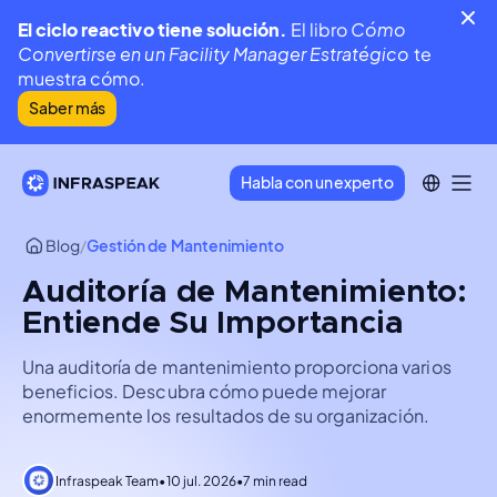
El ciclo reactivo tiene solución.
El libro
Cómo
Convertirse en un Facility Manager Estratégico
te
muestra cómo.
Saber más
Habla con un experto
Blog
/
Gestión de Mantenimiento
Auditoría de Mantenimiento:
Entiende Su Importancia
Una auditoría de mantenimiento proporciona varios
beneficios. Descubra cómo puede mejorar
enormemente los resultados de su organización.
Infraspeak Team
•
10 jul. 2026
•
7 min read