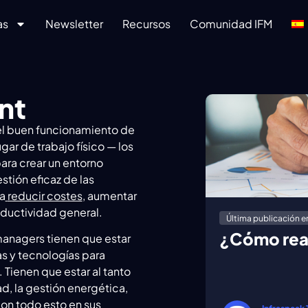
as
Newsletter
Recursos
Comunidad IFM
nt
 el buen funcionamiento de
gar de trabajo físico — los
para crear un entorno
tión eficaz de las
a
reducir costes
, aumentar
oductividad general.
Última publicación e
¿Cómo real
 managers tienen que estar
as y tecnologías para
 Tienen que estar al tanto
, la gestión energética,
Con todo esto en sus