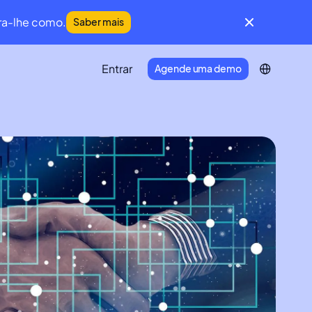
a-lhe como.
Saber mais
Entrar
Agende uma demo
IFM Community
Uma comunidade global de líderes do
Facility Management e da Manutenção.
Developer Portal
Ligue o seu ecossistema tecnológico à
Infraspeak.