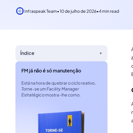
Infraspeak Team
•
10 de julho de 2026
•
4 min read
Índice
▼
FM já não é só manutenção
Está na hora de quebrar o ciclo reativo.
Torne-se um Facility Manager
Estratégico
mostra-lhe como.