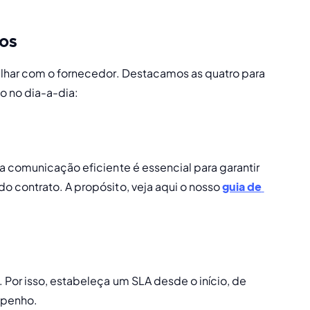
tos
lhar com o fornecedor. Destacamos as quatro para 
o no dia-a-dia: 
 comunicação eficiente é essencial para garantir 
 contrato. A propósito, veja aqui o nosso 
guia de 
 Por isso, estabeleça um 
SLA
 desde o início, de 
mpenho. 