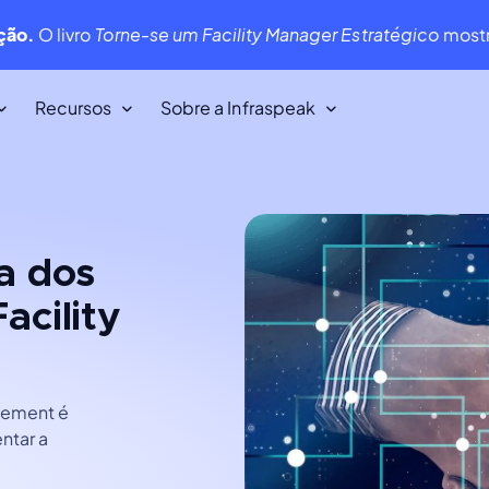
ução.
O livro
Torne-se um Facility Manager Estratégico
mostr
Recursos
Sobre a Infraspeak
Os nossos clientes
veis
Adoramos os nossos clientes. E eles
a dos
também nos adoram!
acility
Infraspeak Academy
Tudo o que precisa de saber sobre
utilizar a Infraspeak.
agement é
ntar a