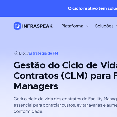
O ciclo reativo tem sol
Plataforma
Soluções
Recursos
Blog
/
Estratégia de FM
Biblioteca de Conteúdo
Dezenas de recursos descarregá
Gestão do Ciclo de Vid
gratuitos.
Contratos (CLM) para F
Blog Infraspeak
Managers
O melhor conteúdo sobre FM e
Manutenção na internet.
Gerir o ciclo de vida dos contratos de Facility Man
essencial para controlar custos, evitar avarias e aume
conformidade.