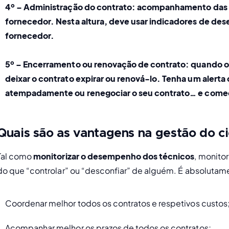
4º – Administração do contrato: 
acompanhamento das a
fornecedor. Nesta altura, deve usar indicadores de de
fornecedor.
5º – Encerramento ou renovação de contrato: 
quando o 
deixar o contrato expirar ou renová-lo. Tenha um alerta
atempadamente ou renegociar o seu contrato… e come
Quais são as vantagens na gestão do ci
Tal como 
monitorizar o desempenho dos técnicos
, monito
do que “controlar” ou “desconfiar” de alguém. É absolutame
Coordenar melhor todos os contratos e respetivos custos
Acompanhar melhor os prazos de todos os contratos;