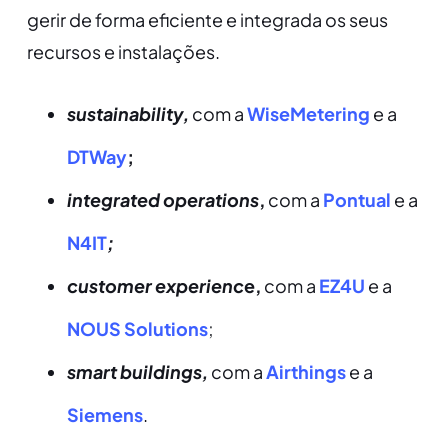
gerir de forma eficiente e integrada os seus
recursos e instalações.
sustainability,
com a
WiseMetering
e a
DTWay
;
integrated operations
,
com a
Pontual
e a
N4IT
;
customer experienc
e,
com a
EZ4U
e a
NOUS Solutions
;
smart buildings,
com a
Airthings
e a
Siemens
.