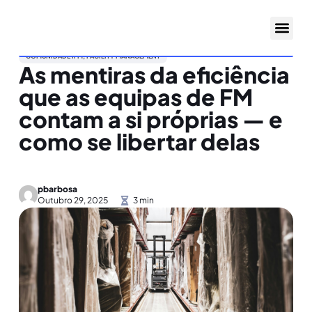
COMUNIDADE IFM
,
FACILITY MANAGEMENT
As mentiras da eficiência
que as equipas de FM
contam a si próprias — e
como se libertar delas
pbarbosa
Outubro 29, 2025