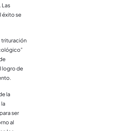
. Las
 éxito se
trituración
ecológico”
 de
l logro de
ento.
de la
 la
 para ser
rno al