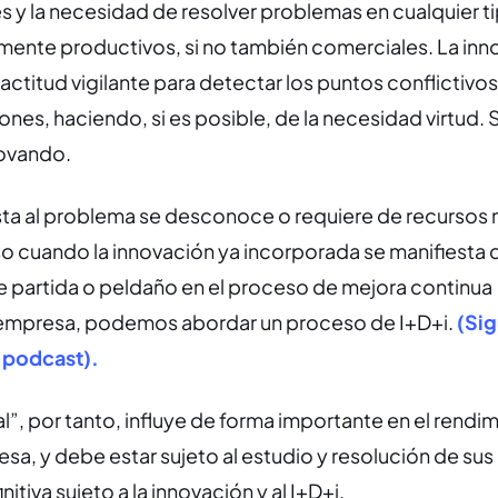
és y la necesidad de resolver problemas en cualquier t
mente productivos, si no también comerciales. La inn
ctitud vigilante para detectar los puntos conflictivos
iones, haciendo, si es posible, de la necesidad virtud.
ovando.
ta al problema se desconoce o requiere de recursos 
so cuando la innovación ya incorporada se manifiesta
e partida o peldaño en el proceso de mejora continua
 empresa, podemos abordar un proceso de I+D+i.
(Si
 podcast).
l”, por tanto, influye de forma importante en el rendim
resa, y debe estar sujeto al estudio y resolución de su
itiva sujeto a la innovación y al I+D+i.