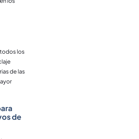
en los
 todos los
claje
ias de las
mayor
para
ivos de