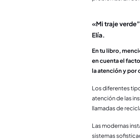
«Mi traje verde”
Elía.
En tu libro, menc
en cuenta el fact
la atención y por
Los diferentes tip
atención de las i
llamadas de recicl
Las modernas insta
sistemas sofistica