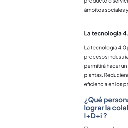
producto o servici
ámbitos sociales 
La tecnología 4
La tecnología 4.0 
procesos industria
permitirá hacer un
plantas. Reducien
eficiencia en los 
¿Qué persona
lograr la col
I+D+i ?