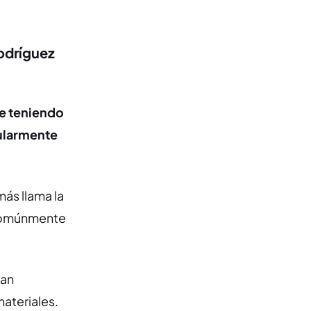
Rodríguez
re teniendo
cularmente
más llama la
 comúnmente
zan
materiales.