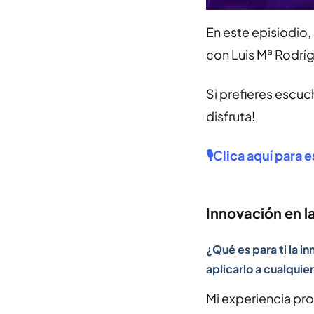
En este episiodio
con Luis Mª Rodríg
Si prefieres escuc
disfruta!
🎙Clica aquí para 
Innovación en la
¿Qué es para ti la i
aplicarlo a cualquier
Mi experiencia pro