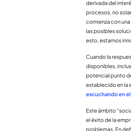
derivada del inter
procesos, no sola
comienza con una a
las posibles soluc
esto, estamos inn
Cuando la respues
disponibles, inclu
potencial punto d
establecido en la
escuchando en el
Este ámbito “socia
el éxito de la emp
problemas. En defin