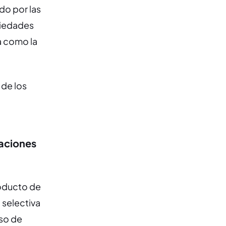
do por las
piedades
a como la
de los
laciones
roducto de
 selectiva
eso de