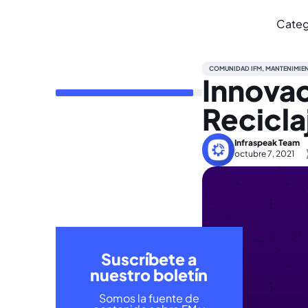
Categ
COMUNIDAD IFM
,
MANTENIMIE
Innovac
Reciclaj
Infraspeak Team
octubre 7, 2021
Suscríbete a
nuestro boletín
Somos la fuente de