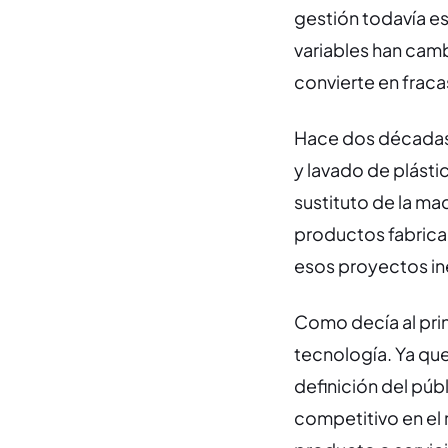
gestión todavía est
variables han camb
convierte en fraca
Hace dos décadas 
y lavado de plásti
sustituto de la ma
productos fabricad
esos proyectos i
Como decía al prin
tecnología. Ya que
definición del públ
competitivo en el 