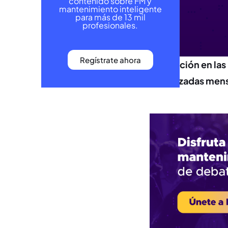
contenido sobre FM y
mantenimiento inteligente
para más de 13 mil
profesionales.
Regístrate ahora
Innovación en las 
organizadas mens