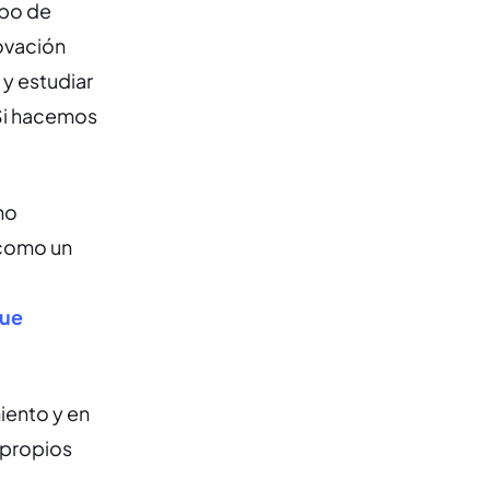
ipo de
ovación
 y estudiar
 Si hacemos
no
 como un
gue
iento y en
s propios