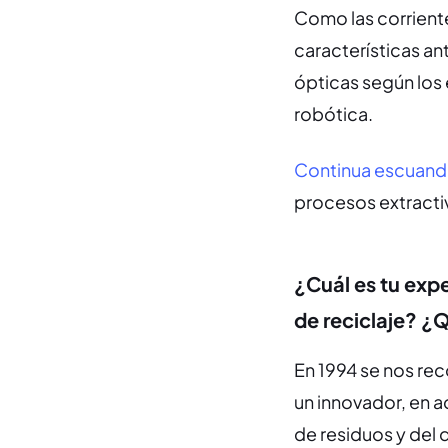
Como las corriente
características an
ópticas según los 
robótica.
Continua escuando
procesos extractiv
¿Cuál es tu expe
de reciclaje? ¿
En 1994 se nos re
un innovador, en a
de residuos y del 