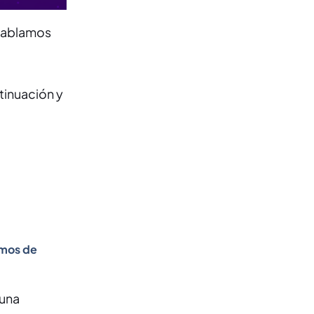
hablamos
tinuación y
amos de
 una